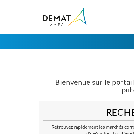
Aller au menu
Aller au contenu
Bienvenue sur le portai
pub
RECH
Retrouvez rapidement les marchés corres
d'exécution, la catégor